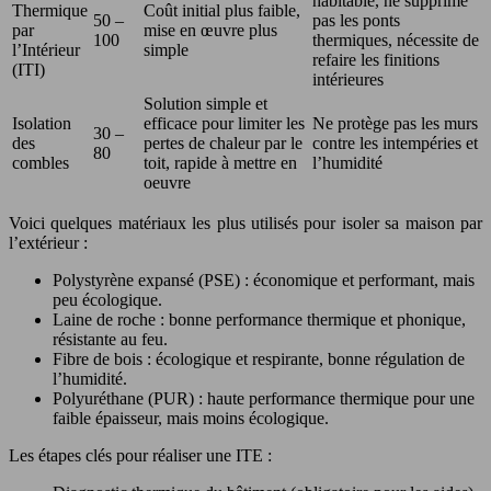
habitable, ne supprime
Thermique
Coût initial plus faible,
50 –
pas les ponts
par
mise en œuvre plus
100
thermiques, nécessite de
l’Intérieur
simple
refaire les finitions
(ITI)
intérieures
Solution simple et
Isolation
efficace pour limiter les
Ne protège pas les murs
30 –
des
pertes de chaleur par le
contre les intempéries et
80
combles
toit, rapide à mettre en
l’humidité
oeuvre
Voici quelques matériaux les plus utilisés pour isoler sa maison par
l’extérieur :
Polystyrène expansé (PSE) : économique et performant, mais
peu écologique.
Laine de roche : bonne performance thermique et phonique,
résistante au feu.
Fibre de bois : écologique et respirante, bonne régulation de
l’humidité.
Polyuréthane (PUR) : haute performance thermique pour une
faible épaisseur, mais moins écologique.
Les étapes clés pour réaliser une ITE :