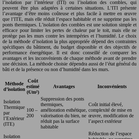
l’isolation par l’intérieur (ITI) ou l’isolation des combles, qui
peuvent être plus adaptées à certaines situations. L’ITI présente
l’avantage d’être moins coûteuse et plus facile à mettre en œuvre
que l’ITE, mais elle réduit l’espace habitable et ne supprime pas les
ponts thermiques. L’isolation des combles est une solution simple et
efficace pour limiter les pertes de chaleur par le toit, mais elle ne
protège pas les murs contre les intempéries et l’humidité. Le choix
de la méthode d’isolation la plus appropriée dépend des contraintes
spécifiques du bâtiment, du budget disponible et des objectifs de
performance énergétique. Il est donc conseillé de comparer les
avantages et les inconvénients de chaque méthode avant de prendre
une décision. La méthode choisie dépendra aussi de l’état général du
bâti et de la présence ou non d’humidité dans les murs.
Coût
Méthode
estimé
Avantages
Inconvénients
d’isolation
(€/m²)
Suppression des ponts
Isolation
thermiques,
Coût initial élevé,
Thermique
100 –
amélioration esthétique,
complexité de mise en
par
200
valorisation du bien, ne
œuvre, modification de
l’Extérieur
réduit pas la surface
l’aspect extérieur
(ITE)
habitable
Réduction de l’espace
Isolation