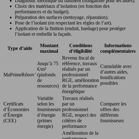
Diagnostic thermique du bâtiment (obligatoire pour les aides).
Choix des matériaux d’isolation (en fonction des
performances et du budget).
Préparation des surfaces (nettoyage, réparation).
Pose de l’isolant (en respectant les règles de l’art).
Application de la finition (enduit, bardage) pour protéger
l’isolant et embellir la façade.
Montant
Conditions
Informations
Type d’aide
maximal
d’éligibilité
complémentaires
Revenu fiscal de
Jusqu’à 75
référence, travaux
Cumulable avec
€/m²
réalisés par un
d’autres aides,
MaPrimeRénov’
(plafonds
professionnel
bonifications
de
RGE, amélioration
possibles
ressources)
de la performance
énergétique
Variable
Travaux réalisés
Certificats
selon les
par un
Comparer les
d’Économies
fournisseurs
professionnel
offres des
d’Énergie
d’énergie
RGE, respect des
différents
(CEE)
(primes
critères de
fournisseurs
énergie)
performance
Amélioration de la
performance