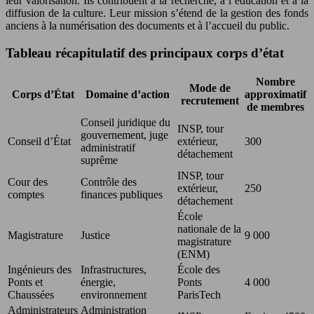
leur valorisation. Ils contribuent à la recherche, à l’éducation et à la
diffusion de la culture. Leur mission s’étend de la gestion des fonds
anciens à la numérisation des documents et à l’accueil du public.
Tableau récapitulatif des principaux corps d’état
Nombre
Mode de
Corps d’État
Domaine d’action
approximatif
recrutement
de membres
Conseil juridique du
INSP, tour
gouvernement, juge
Conseil d’État
extérieur,
300
administratif
détachement
suprême
INSP, tour
Cour des
Contrôle des
extérieur,
250
comptes
finances publiques
détachement
École
nationale de la
Magistrature
Justice
9 000
magistrature
(ENM)
Ingénieurs des
Infrastructures,
École des
Ponts et
énergie,
Ponts
4 000
Chaussées
environnement
ParisTech
Administrateurs
Administration